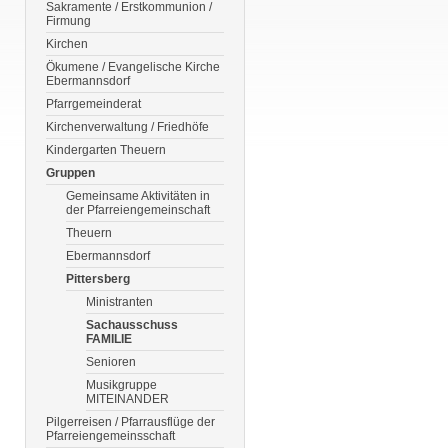
Sakramente / Erstkommunion /
Firmung
Kirchen
Ökumene / Evangelische Kirche
Ebermannsdorf
Pfarrgemeinderat
Kirchenverwaltung / Friedhöfe
Kindergarten Theuern
Gruppen
Gemeinsame Aktivitäten in
der Pfarreiengemeinschaft
Theuern
Ebermannsdorf
Pittersberg
Ministranten
Sachausschuss
FAMILIE
Senioren
Musikgruppe
MITEINANDER
Pilgerreisen / Pfarrausflüge der
Pfarreiengemeinsschaft